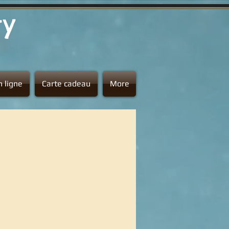
ty
 ligne
Carte cadeau
More