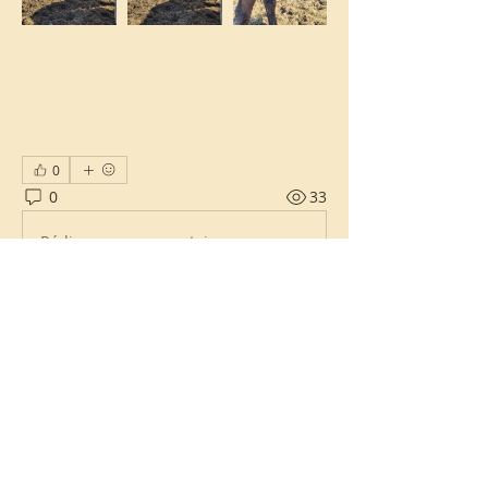
0
0
33
Rédigez un commentaire...
À propos
Activités et événements au Routy
durant l'année 2021
membres
Christine
S'abonner