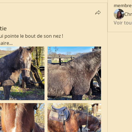
membre
Chr
Voir to
tie
ui pointe le bout de son nez ! 
ire...