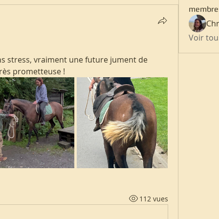
membre
Chr
Voir to
ns stress, vraiment une future jument de 
rès prometteuse ! 
112 vues